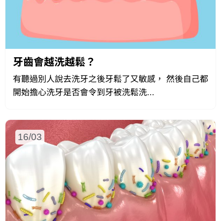
牙齒會越洗越鬆？
有聽過別人說去洗牙之後牙鬆了又敏感， 然後自己都
開始擔心洗牙是否會令到牙被洗鬆洗...
16/03