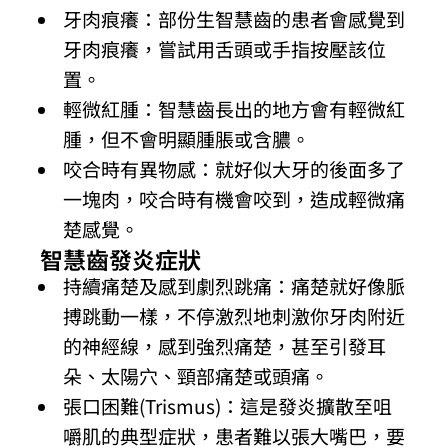
牙肉痕癢：部份生智慧齒的患者會感覺到
牙肉痕癢，嘗試用舌頭或手指按壓該位
置。
輕微紅腫：智慧齒長出的地方會有輕微紅
腫，但不會明顯腫脹或含膿。
咬合時有異物感：就好似大牙的後面多了
一塊肉，咬合時有機會咬到，造成輕微痛
楚感覺。
智慧齒發炎症狀
持續痛楚及感到劇烈跳痛：痛楚就好像脈
搏跳動一樣，不停激烈地刺激你牙肉附近
的神經線，感到強烈痛楚，甚至引發耳
朵、太陽穴、頸部痛楚或頭痛。
張口困難(Trismus)：這是發炎擴散至咀
嚼肌的典型症狀，患者難以張大嘴巴，要