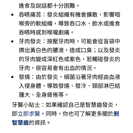
進食及說話都十分困難。
吞嚥痛苦：發炎組織有機會擴散，影響咽
喉旁的軟組織，導致吞口水、飲水或進食
吞嚥時感到喉嚨劇痛。
牙肉發炎：按壓牙肉時，可能會從盲袋中
擠出黃白色的膿液，造成口臭；以及發炎
的牙肉變成深紅色或紫色，若觸碰發炎的
牙肉，很容易會有出血的情況。
發燒：由於發炎，細菌沿著牙肉經由血液
入侵身體，導致發燒、發冷、頸部淋巴結
腫大、全身疲倦等。
牙醫小貼士：如果確認自己是智慧齒發炎，
即
立即求醫
。同時，你也可了解更多關於
剝
智慧齒
的資訊
。